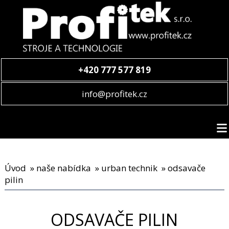
+420 777 577 819
info@profitek.cz
Úvod
»
naše nabídka
»
urban technik
» odsavače
pilin
ODSAVAČE PILIN