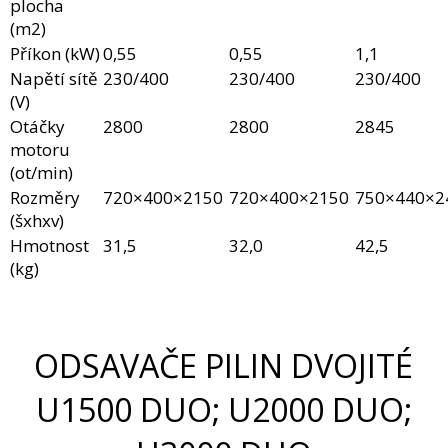
plocha
(m2)
Příkon (kW)
0,55
0,55
1,1
Napětí sítě
230/400
230/400
230/400
(V)
Otáčky
2800
2800
2845
motoru
(ot/min)
Rozměry
720×400×2150
720×400×2150
750×440×2
(šxhxv)
Hmotnost
31,5
32,0
42,5
(kg)
ODSAVAČE PILIN DVOJITÉ
U1500 DUO; U2000 DUO;