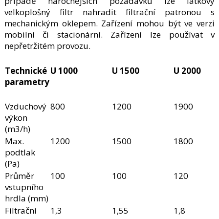
případě náročnějších požadavků lze látkový
velkoplošný filtr nahradit filtrační patronou s
mechanickým oklepem. Zařízení mohou být ve verzi
mobilní či stacionární. Zařízení lze používat v
nepřetržitém provozu.
Technické
U 1000
U 1500
U 2000
parametry
Vzduchový
800
1200
1900
výkon
(m3/h)
Max.
1200
1500
1800
podtlak
(Pa)
Průměr
100
100
120
vstupního
hrdla (mm)
Filtrační
1,3
1,55
1,8