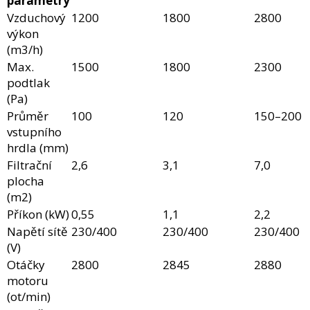
parametry
Vzduchový
1200
1800
2800
výkon
(m3/h)
Max.
1500
1800
2300
podtlak
(Pa)
Průměr
100
120
150–200
vstupního
hrdla (mm)
Filtrační
2,6
3,1
7,0
plocha
(m2)
Příkon (kW)
0,55
1,1
2,2
Napětí sítě
230/400
230/400
230/400
(V)
Otáčky
2800
2845
2880
motoru
(ot/min)