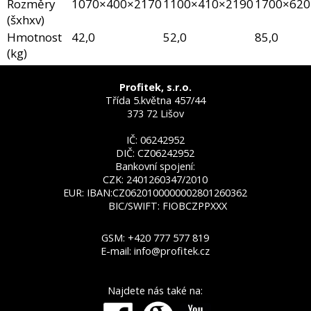
Rozměry
1070×400×2170
1100×410×2190
1700×620
(šxhxv)
Hmotnost
42,0
52,0
85,0
(kg)
Profitek, s.r.o.
Třída 5.května 457/44
373 72 Lišov
IČ: 06242952
DIČ: CZ06242952
Bankovní spojení:
CZK: 2401260347/2010
EUR: IBAN:CZ0620100000002801260362
BIC/SWIFT: FIOBCZPPXXX
GSM:
+420 777 577 819
E-mail:
info@profitek.cz
Najdete nás také na: