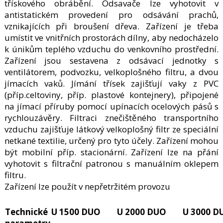
třískového obrábění. Odsavače lze vyhotovit v
antistatickém provedení pro odsávání prachů,
vznikajících při broušení dřeva. Zařízení je třeba
umístit ve vnitřních prostorách dílny, aby nedocházelo
k únikům teplého vzduchu do venkovního prostřední.
Zařízení jsou sestavena z odsávací jednotky s
ventilátorem, podvozku, velkoplošného filtru, a dvou
jímacích vaků. Jímání třísek zajišťují vaky z PVC
(příp.celtoviny, příp. plastové kontejnery), připojené
na jímací příruby pomocí upínacích ocelových pásů s
rychlouzávěry. Filtraci znečištěného transportního
vzduchu zajišťuje látkový velkoplošný filtr ze speciální
netkané textilie, určený pro tyto účely. Zařízení mohou
být mobilní příp. stacionární. Zařízení lze na přání
vyhotovit s filtrační patronou s manuálním oklepem
filtru.
Zařízení lze použít v nepřetržitém provozu
Technické
U 1500 DUO
U 2000 DUO
U 3000 D