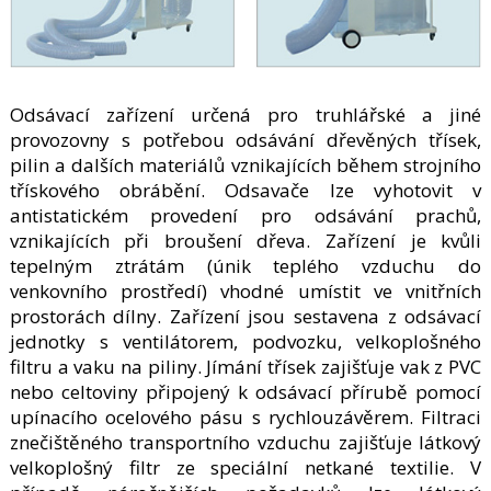
Odsávací zařízení určená pro truhlářské a jiné
provozovny s potřebou odsávání dřevěných třísek,
pilin a dalších materiálů vznikajících během strojního
třískového obrábění. Odsavače lze vyhotovit v
antistatickém provedení pro odsávání prachů,
vznikajících při broušení dřeva. Zařízení je kvůli
tepelným ztrátám (únik teplého vzduchu do
venkovního prostředí) vhodné umístit ve vnitřních
prostorách dílny. Zařízení jsou sestavena z odsávací
jednotky s ventilátorem, podvozku, velkoplošného
filtru a vaku na piliny. Jímání třísek zajišťuje vak z PVC
nebo celtoviny připojený k odsávací přírubě pomocí
upínacího ocelového pásu s rychlouzávěrem. Filtraci
znečištěného transportního vzduchu zajišťuje látkový
velkoplošný filtr ze speciální netkané textilie. V