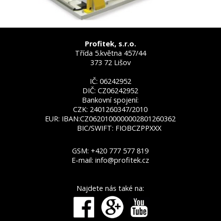
Profitek, s.r.o.
Třída 5.května 457/44
373 72 Lišov
IČ: 06242952
DIČ: CZ06242952
Bankovní spojení:
CZK: 2401260347/2010
EUR: IBAN:CZ0620100000002801260362
BIC/SWIFT: FIOBCZPPXXX
GSM:
+420 777 577 819
E-mail:
info@profitek.cz
Najdete nás také na: