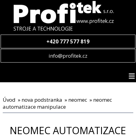
+420 777 577 819
info@profitek.cz
Úvod
»
nova podstranka
»
neomec
» neomec
automatizace manipulace
NEOMEC AUTOMATIZACE