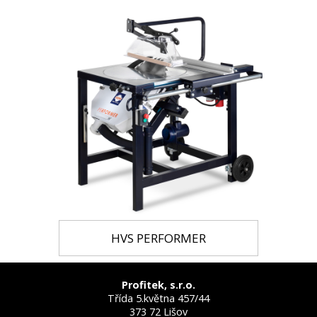
HVS PERFORMER
Profitek, s.r.o.
Třída 5.května 457/44
373 72 Lišov