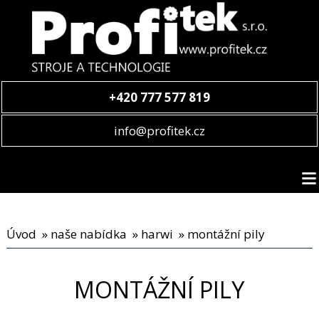
+420 777 577 819
info@profitek.cz
Úvod
»
naše nabídka
»
harwi
» montážní pily
MONTÁŽNÍ PILY