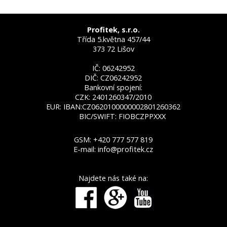
Profitek, s.r.o.
Třída 5.května 457/44
373 72 Lišov
IČ: 06242952
DIČ: CZ06242952
Bankovní spojení:
CZK: 2401260347/2010
EUR: IBAN:CZ0620100000002801260362
BIC/SWIFT: FIOBCZPPXXX
GSM:
+420 777 577 819
E-mail:
info@profitek.cz
Najdete nás také na: