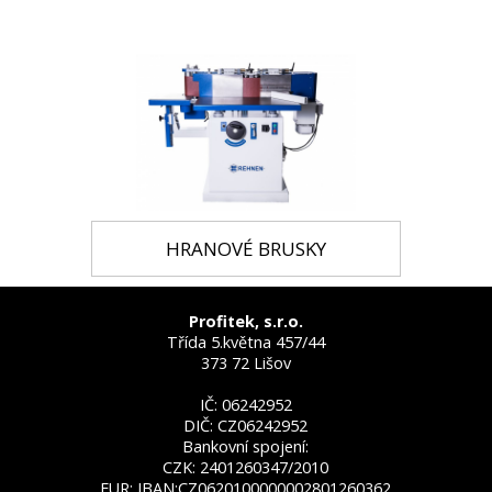
HRANOVÉ BRUSKY
Profitek, s.r.o.
Třída 5.května 457/44
373 72 Lišov
IČ: 06242952
DIČ: CZ06242952
Bankovní spojení:
CZK: 2401260347/2010
EUR: IBAN:CZ0620100000002801260362