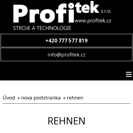
+420 777 577 819
info@profitek.cz
Úvod
»
nova podstranka
» rehnen
REHNEN