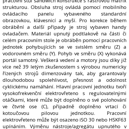
pracovní stůl sandwich konstrukce s rastrovou matrix
strukturou. Obsluha stroj ovládá pomocí mobilního
ovládacího panelu vybaveného standardní
obrazovkou, klávesnicí a myší. Pro korekce během
obrábění a další případy je stroj vybaven handy
ovladačem. Materiál upnutý podtlakově na části či
celém pracovním stole je obráběn pomocí pracovních
jednotek pohybujících se ve svislém směru (Z) a
vodorovném směru (Y). Pohyb ve směru (X) vykonává
portál samotný. Veškerá vedení a motory jsou díky již
více než 39 letým zkušenostem s výrobou numericky
řízených strojů dimenzovány tak, aby garantovaly
dlouhodobou spolehlivost, přesnost a odolnost
cyklickému namáhání. Hlavní pracovní jednotku tvoří
vysokofrekvenční elektrovřeteno s regulovatelnými
otáčkami, které může být doplněno o své polohování
ve čtvrté ose (C), případně doplněno vrtací či
kotoučovou pilovou jednotkou. Pracovní
elektrovřeteno může být osazeno iSO 30 nebo HSKF63
upínáním. Výměnu nástroje/agregátu upnutého v