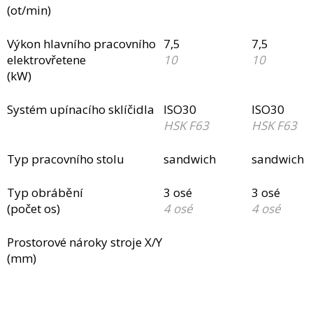
(ot/min)
Výkon hlavního pracovního
7,5
7,5
elektrovřetene
10
10
(kW)
Systém upínacího sklíčidla
ISO30
ISO30
HSK F63
HSK F63
Typ pracovního stolu
sandwich
sandwich
Typ obrábění
3 osé
3 osé
(počet os)
4 osé
4 osé
Prostorové nároky stroje X/Y
(mm)