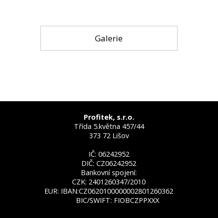
Galerie
Profitek, s.r.o.
Třída 5.května 457/44
373 72 Lišov
IČ: 06242952
DIČ: CZ06242952
Bankovní spojení:
CZK: 2401260347/2010
EUR: IBAN:CZ0620100000002801260362
BIC/SWIFT: FIOBCZPPXXX