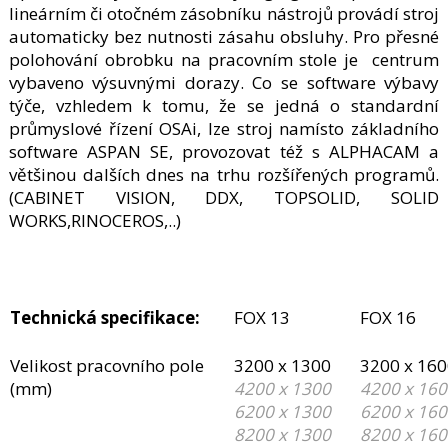
lineárním či otočném zásobníku nástrojů provádí stroj
automaticky bez nutnosti zásahu obsluhy. Pro přesné
polohování obrobku na pracovním stole je centrum
vybaveno výsuvnými dorazy. Co se software výbavy
týče, vzhledem k tomu, že se jedná o standardní
průmyslové řízení OSAi, lze stroj namísto základního
software ASPAN SE, provozovat též s ALPHACAM a
většinou dalších dnes na trhu rozšířených programů.
(CABINET VISION, DDX, TOPSOLID, SOLID
WORKS,RINOCEROS,..)
Technická specifikace:
FOX 13
FOX 16
Velikost pracovního pole
3200 x 1300
3200 x 16
(mm)
4200 x 1300
4200 x 16
6200 x 1300
6200 x 16
8200 x 1300
8200 x 16