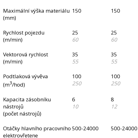
Maximální výška materiálu
150
150
(mm)
Rychlost pojezdu
25
25
(m/min)
60
60
Vektorová rychlost
35
35
(m/min)
55
55
Podtlaková vývěva
100
100
3
250
250
(m
/hod)
Kapacita zásobníku
6
8
nástrojů
10
12
(počet nástrojů)
Otáčky hlavního pracovního
500-24000
500-24000
elektrovřetene