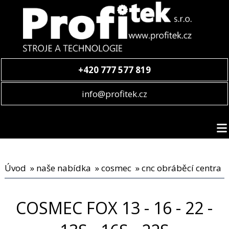
+420 777 577 819
info@profitek.cz
Úvod
»
naše nabídka
»
cosmec
»
cnc obráběcí centra
COSMEC FOX 13 - 16 - 22 -