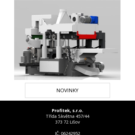
NOVINKY
Profitek, s.r.o.
Třída 5.května 457/44
373 72 Lišov
IČ: 06242952