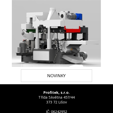
NOVINKY
Profitek, s.r.o.
Třída 5.května 457/44
373 72 Lišov
IČ: 06242952